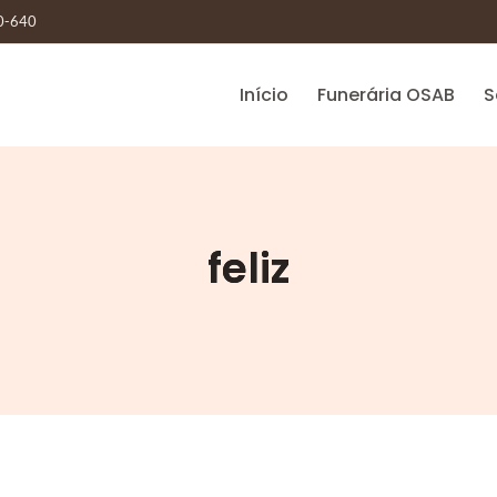
30-640 
Início
Funerária OSAB
S
feliz