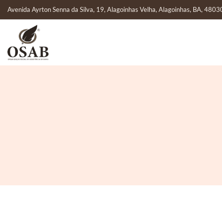
Avenida Ayrton Senna da Silva, 19, Alagoinhas Velha, Alagoinhas, BA, 480