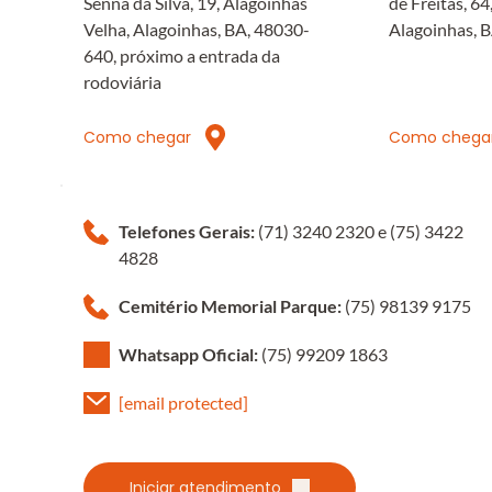
Senna da Silva, 19, Alagoinhas 
de Freitas, 64,
Velha, Alagoinhas, BA, 48030-
Alagoinhas, 
640, próximo a entrada da 
rodoviária
Como chegar
Como chega
Telefones Gerais:
 (71) 3240 2320 e (75) 3422 
4828
Cemitério Memorial Parque:
 (75) 98139 9175 
Whatsapp Oficial:
(75) 99209 1863 
[email protected]
Iniciar atendimento