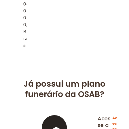
0-
0
0
0,
B
ra
sil
Já possui um plano
funerário da OSAB?
Aces
Ac
es
se a
se