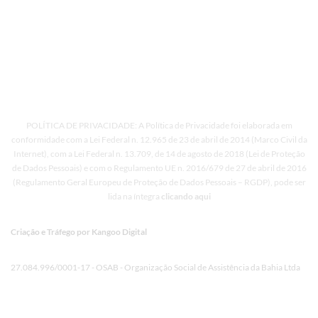
Memorial
Política de Privacidade
Políticas de Cookies
Termos de uso
Relatório de transparência
POLÍTICA DE PRIVACIDADE: A Política de Privacidade foi elaborada em
conformidade com a Lei Federal n. 12.965 de 23 de abril de 2014 (Marco Civil da
Internet), com a Lei Federal n. 13.709, de 14 de agosto de 2018 (Lei de Proteção
de Dados Pessoais) e com o Regulamento UE n. 2016/679 de 27 de abril de 2016
(Regulamento Geral Europeu de Proteção de Dados Pessoais – RGDP), pode ser
lida na íntegra
clicando aqui
Criação e Tráfego por
Kangoo Digital
27.084.996/0001-17 - OSAB - Organização Social de Assistência da Bahia Ltda