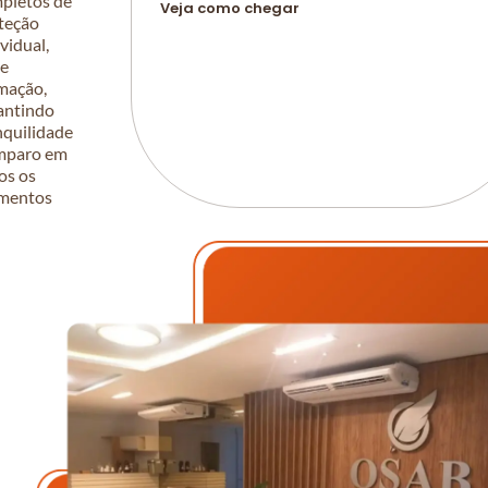
pletos de
Veja como chegar
teção
ividual,
 e
mação,
antindo
nquilidade
mparo em
os os
mentos