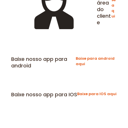
área
a
do
q
client
ui
e
Baixe nosso app para
Baixe para android
aqui
android
Baixe nosso app para IOS
Baixe para IOS aqui