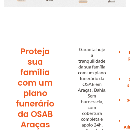
Proteja
Garanta hoje
a
sua
tranquilidade
da sua família
família
com um plano
funerário da
com um
OSAB em
s
Araças
, Bahia.
plano
Sem
S
funerário
burocracia,
com
da OSAB
cobertura
completa e
Araças
apoio 24h,
Al