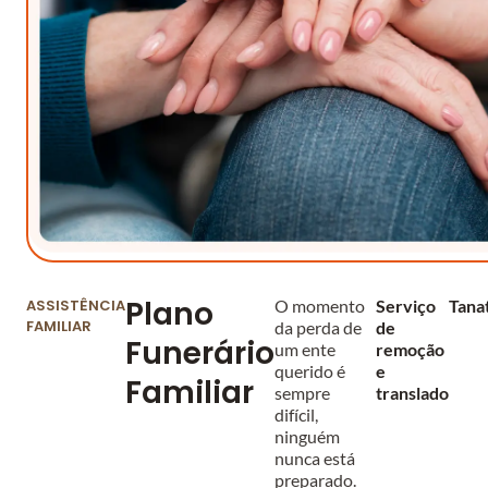
Plano
ASSISTÊNCIA
O momento
Serviço
Tana
FAMILIAR
da perda de
de
Funerário
um ente
remoção
querido é
e
Familiar
sempre
translado
difícil,
ninguém
nunca está
preparado.