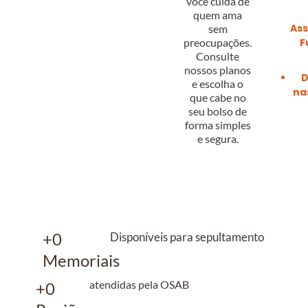
você cuida de
quem ama
Ass
sem
preocupações.
F
Consulte
nossos planos
D
e escolha o
na
que cabe no
seu bolso de
forma simples
e segura.
+
0
Disponíveis para sepultamento
Memoriais
atendidas pela OSAB
+
0