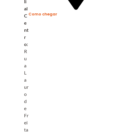
li
al
Como chegar
C
e
nt
r
o:
R
u
a
L
a
ur
o
d
e
Fr
ei
ta