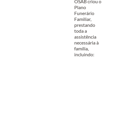
OSAB criou o
Plano
Funerário
Familiar,
prestando
toda a
assistência
necessária à
família,
incluindo: