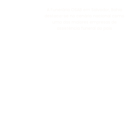
A Funerária OSAB em Salvador, Bahia
destaca-se no cenário nacional como
uma das maiores empresas de
assistência funeral do país
Institucional
Inicio
Sobre a Funerária OSAB
Informações
Mapa do Site
Área do cliente
Serviços
Telemedicina
Planos Funerários
Cremação pet
Fale conosco
Blog
Destaques