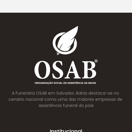
A Funerária OSAB em Salvador, Bahia destaca-se no 
cenário nacional como uma das maiores empresas de 
assistência funeral do país
Institucional